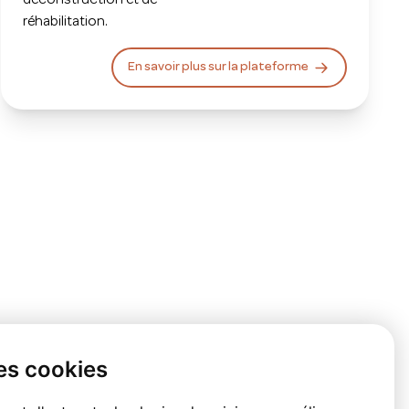
réhabilitation.
En savoir plus sur la plateforme
es cookies