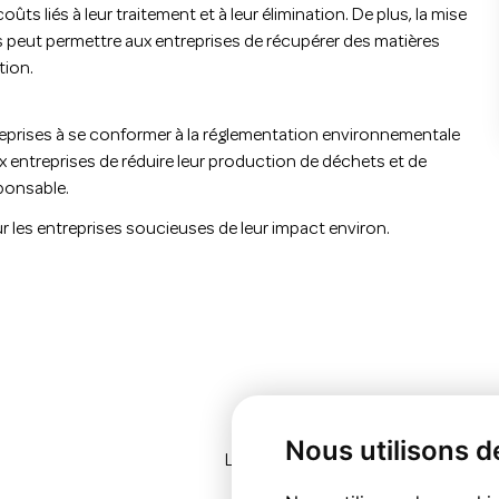
ts liés à leur traitement et à leur élimination. De plus, la mise
ts peut permettre aux entreprises de récupérer des matières
tion.
ntreprises à se conformer à la réglementation environnementale
x entreprises de réduire leur production de déchets et de
sponsable.
r les entreprises soucieuses de leur impact environ.
Article suivant
Nous utilisons d
LA RSE DANS LE MONDE DU BTP