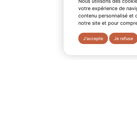
Nous utilisons des cookie
votre expérience de navig
contenu personnalisé et d
notre site et pour compr
J'accepte
Je refuse
Email
Contactez-nous
contact@reemply.com
Vous ne trouvez pas le produ