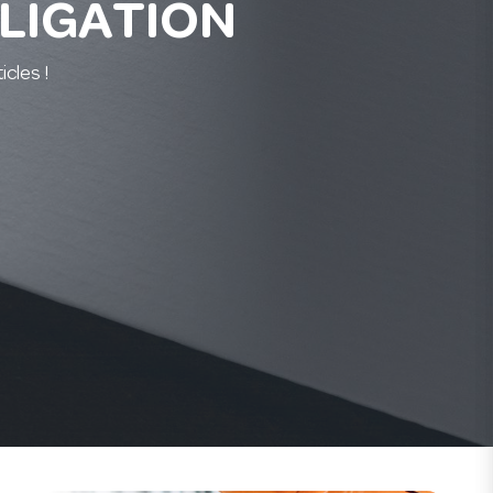
BLIGATION
cles !