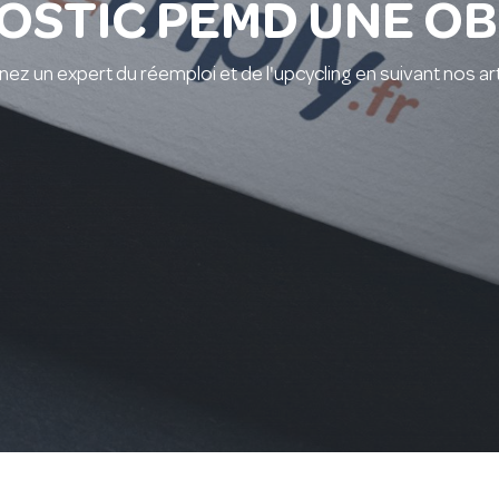
OSTIC PEMD UNE O
ez un expert du réemploi et de l'upcycling en suivant nos arti