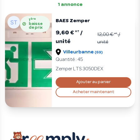
1 annonce
ère
1
BAES Zemper
baisse
de prix
9,60 €
/
HT
12,00 €
HT
/
unité
unité
Villeurbanne
(69)
Quantité : 45
Zemper LTS 3050DEX
Ajouter au panier
Acheter maintenant