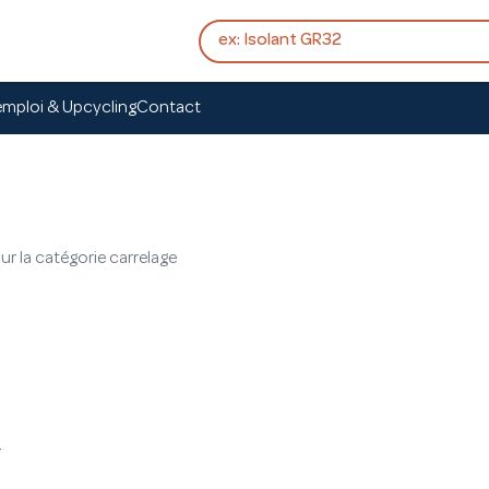
mploi & Upcycling
Contact
 la catégorie carrelage
²