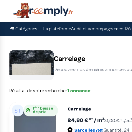
Catégories
La plateforme
Audit et accompagnement
Rée
Carrelage
Découvrez nos dernières annonces pour
Résultat de votre recherche :
1 annonce
ère
1
baisse
Carrelage
de prix
24,80 €
/ m²
HT
31,00 €
HT
/ m
Sarcelles
Quantité : 24
(95)