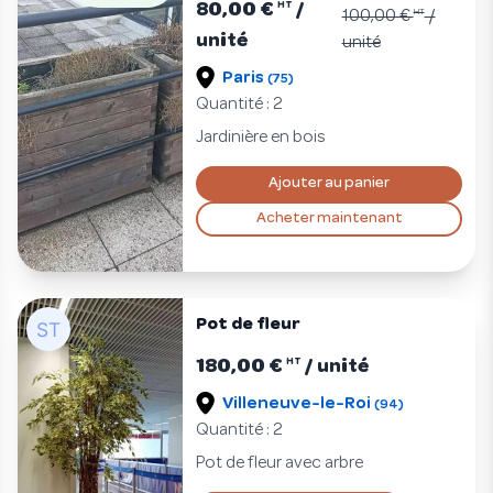
80,00 €
/
HT
100,00 €
HT
/
unité
unité
Paris
(75)
Quantité : 2
Jardinière en bois
Ajouter au panier
Acheter maintenant
Pot de fleur
180,00 €
/ unité
HT
Villeneuve-le-Roi
(94)
Quantité : 2
Pot de fleur avec arbre