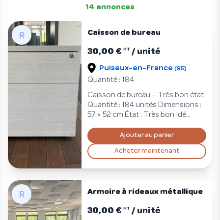
14 annonces
Caisson de bureau
30,00 €
/ unité
HT
Puiseux-en-France
(95)
Quantité : 184
–
Caisson de bureau
Très bon état
Quantité : 184 unités Dimensions :
57 × 52 cm État : Très bon Idé...
Ajouter au panier
Acheter maintenant
Armoire à rideaux métallique
30,00 €
/ unité
HT