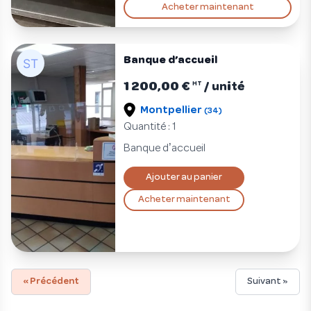
Acheter maintenant
Banque d’accueil
1 200,00 €
/ unité
HT
Montpellier
(34)
Quantité : 1
’
Banque d
accueil
Ajouter au panier
Acheter maintenant
« Précédent
Suivant »