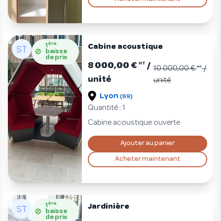
ère
1
Cabine acoustique
baisse
de prix
8 000,00 €
/
HT
10 000,00 €
HT
/
unité
unité
Lyon
(69)
Quantité : 1
Cabine acoustique ouverte
Ajouter au panier
Acheter maintenant
ère
1
Jardinière
baisse
de prix