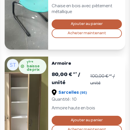
Chaise en bois avec piètement
métallique
Ajouter au panier
Acheter maintenant
ère
1
Armoire
baisse
de prix
80,00 €
/
HT
100,00 €
HT
/
unité
unité
Sarcelles
(95)
Quantité : 10
Armoire haute en bois
Ajouter au panier
Acheter maintenant