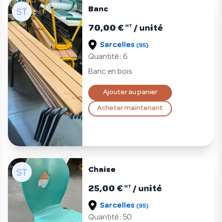
Banc
70,00 €
/ unité
HT
Sarcelles
(95)
Quantité : 6
Banc en bois
Ajouter au panier
Acheter maintenant
Chaise
25,00 €
/ unité
HT
Sarcelles
(95)
Quantité : 50