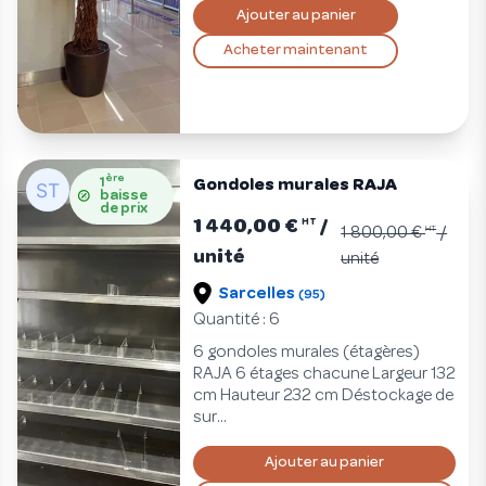
Ajouter au panier
Acheter maintenant
ère
1
Gondoles murales RAJA
baisse
de prix
1 440,00 €
/
HT
1 800,00 €
HT
/
unité
unité
Sarcelles
(95)
Quantité : 6
6 gondoles murales (étagères)
RAJA 6 étages chacune Largeur 132
cm Hauteur 232 cm Déstockage de
sur...
Ajouter au panier