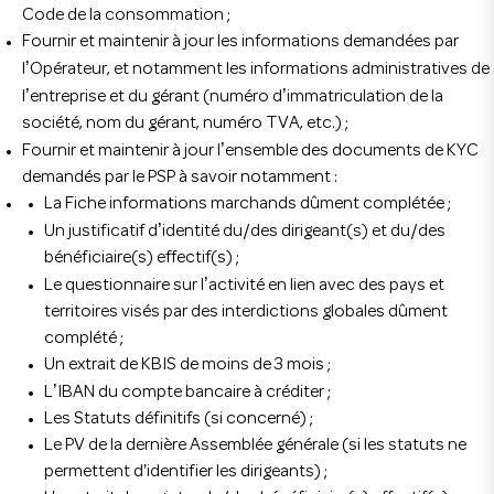
Code de la consommation ;
Fournir et maintenir à jour les informations demandées par
’
l
Opérateur, et notamment les informations administratives de
’
’
l
entreprise et du gérant (numéro d
immatriculation de la
société, nom du gérant, numéro TVA, etc.) ;
’
Fournir et maintenir à jour l
ensemble des documents de KYC
demandés par le PSP à savoir notamment :
La Fiche informations marchands dûment complétée ;
’
Un justificatif d
identité du/des dirigeant(s) et du/des
bénéficiaire(s) effectif(s) ;
’
Le questionnaire sur l
activité en lien avec des pays et
territoires visés par des interdictions globales dûment
complété ;
Un extrait de KBIS de moins de 3 mois ;
’
L
IBAN du compte bancaire à créditer ;
Les Statuts définitifs (si concerné) ;
Le PV de la dernière Assemblée générale (si les statuts ne
permettent d'identifier les dirigeants) ;