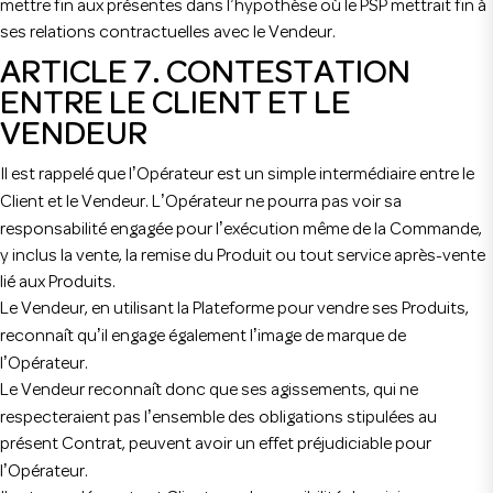
’
mettre fin aux présentes dans l
hypothèse où le PSP mettrait fin à
ses relations contractuelles avec le Vendeur.
ARTICLE 7. CONTESTATION
ENTRE LE CLIENT ET LE
VENDEUR
’
Il est rappelé que l
Opérateur est un simple intermédiaire entre le
’
Client et le Vendeur. L
Opérateur ne pourra pas voir sa
’
responsabilité engagée pour l
exécution même de la Commande,
y inclus la vente, la remise du Produit ou tout service après-vente
lié aux Produits.
Le Vendeur, en utilisant la Plateforme pour vendre ses Produits,
’
’
reconnaît qu
il engage également l
image de marque de
’
l
Opérateur.
Le Vendeur reconnaît donc que ses agissements, qui ne
’
respecteraient pas l
ensemble des obligations stipulées au
présent Contrat, peuvent avoir un effet préjudiciable pour
’
l
Opérateur.