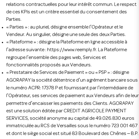
relations contractuelles pour leur intérêt commun. Le respect
de ces KPIs est un critère essentiel du consentement des
Parties.
’
« Parties » : au pluriel, désigne ensemble l
Opérateur et le
Vendeur. Au singulier, désigne une seule des deux Parties.
« Plateforme » : désigne la Plateforme en ligne accessible à
’
l
adresse suivante : https://www.reemply.fr. La Plateforme
’
regroupe l
ensemble des pages web, Services et
fonctionnalités proposés aux Vendeurs.
« Prestataire de Services de Paiement » ou « PSP » : désigne
’
AGORAPAY la société détentrice d
un agrément bancaire sous
’
le numéro ACPR: 17378 P et fournissant par l
intermédiaire de
’
l
Opérateur, ses services de paiement aux Vendeurs afin de leur
’
permettre d
encaisser les paiements des Clients. AGORAPAY
est une solution éditée par CREDIT AGRICOLE PAYMENT
SERVICES, société anonyme au capital de 49.026.830 euros
immatriculée au RCS de Versailles sous le numéro 723 001 467
–
et dont le siège social est situé 83 Boulevard des Chênes
B.P.