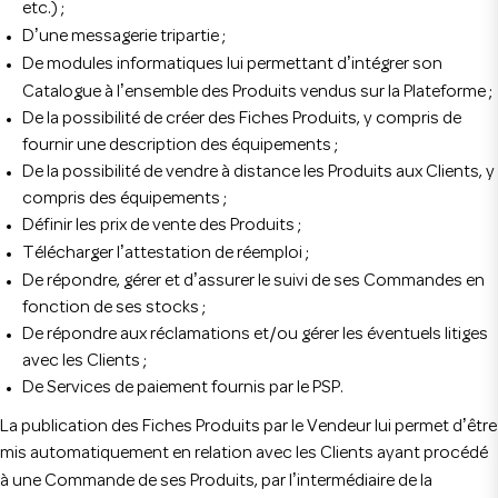
etc.) ;
’
D
une messagerie tripartie ;
’
De modules informatiques lui permettant d
intégrer son
’
Catalogue à l
ensemble des Produits vendus sur la Plateforme ;
De la possibilité de créer des Fiches Produits, y compris de
fournir une description des équipements ;
De la possibilité de vendre à distance les Produits aux Clients, y
compris des équipements ;
Définir les prix de vente des Produits ;
’
Télécharger l
attestation de réemploi ;
’
De répondre, gérer et d
assurer le suivi de ses Commandes en
fonction de ses stocks ;
De répondre aux réclamations et/ou gérer les éventuels litiges
avec les Clients ;
De Services de paiement fournis par le PSP.
’
La publication des Fiches Produits par le Vendeur lui permet d
être
mis automatiquement en relation avec les Clients ayant procédé
’
à une Commande de ses Produits, par l
intermédiaire de la