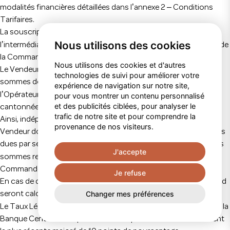
’
–
modalités financières détaillées dans l
annexe 2
Conditions
Tarifaires.
La souscription au Service Marketplace est facturée par
Nous utilisons des cookies
’
’
l
intermédiaire d
une commission calculée sur le montant total de
la Commande Hors Taxe.
Nous utilisons des cookies et d'autres
Le Vendeur donne expressément son accord pour que les
technologies de suivi pour améliorer votre
sommes dont il est débiteur au titre des Services fournis par
expérience de navigation sur notre site,
’
l
Opérateur soient automatiquement débitées sur les sommes
pour vous montrer un contenu personnalisé
et des publicités ciblées, pour analyser le
cantonnées par le PSP au titre des Commandes.
trafic de notre site et pour comprendre la
Ainsi, indépendamment des règles légales de compensation, le
provenance de nos visiteurs.
Vendeur donne expressément son accord pour que les sommes
dues par ses soins au titre des Services se compensent avec les
J'accepte
’
sommes reversées par l
Opérateur au titre du paiement des
Commandes par les Clients.
Je refuse
En cas de défaut ou de retard de paiement, les pénalités de retard
Changer mes préférences
seront calculées de la façon suivante :
’
’
Le Taux Légal Applicable s
entend du taux d
intérêt appliqué par la
Banque Centrale Européenne à son opération de refinancement