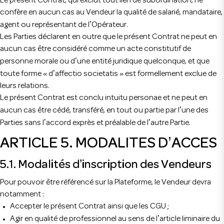
Le présent Contrat, qui exclut tout lien de subordination, ne
confère en aucun cas au Vendeur la qualité de salarié, mandataire,
’
agent ou représentant de l
Opérateur.
Les Parties déclarent en outre que le présent Contrat ne peut en
aucun cas être considéré comme un acte constitutif de
’
personne morale ou d
une entité juridique quelconque, et que
’
toute forme « d
affectio societatis » est formellement exclue de
leurs relations.
Le présent Contrat est conclu intuitu personae et ne peut en
’
aucun cas être cédé, transféré, en tout ou partie par l
une des
’
’
Parties sans l
accord exprès et préalable de l
autre Partie.
’
ARTICLE 5. MODALITES D
ACCES
’
5.1. Modalités d
inscription des Vendeurs
Pour pouvoir être référencé sur la Plateforme, le Vendeur devra
notamment :
Accepter le présent Contrat ainsi que les CGU ;
’
Agir en qualité de professionnel au sens de l
article liminaire du