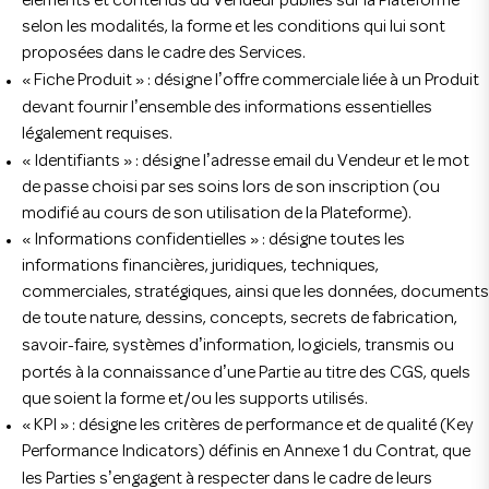
éléments et contenus du Vendeur publiés sur la Plateforme
selon les modalités, la forme et les conditions qui lui sont
proposées dans le cadre des Services.
’
« Fiche Produit » : désigne l
offre commerciale liée à un Produit
’
devant fournir l
ensemble des informations essentielles
légalement requises.
’
« Identifiants » : désigne l
adresse email du Vendeur et le mot
de passe choisi par ses soins lors de son inscription (ou
modifié au cours de son utilisation de la Plateforme).
« Informations confidentielles » : désigne toutes les
informations financières, juridiques, techniques,
commerciales, stratégiques, ainsi que les données, documents
de toute nature, dessins, concepts, secrets de fabrication,
’
savoir-faire, systèmes d
information, logiciels, transmis ou
’
portés à la connaissance d
une Partie au titre des CGS, quels
que soient la forme et/ou les supports utilisés.
« KPI » : désigne les critères de performance et de qualité (Key
Performance Indicators) définis en Annexe 1 du Contrat, que
’
les Parties s
engagent à respecter dans le cadre de leurs