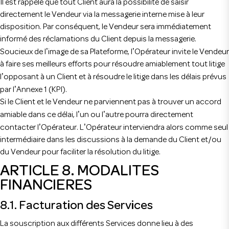
Il est rappelé que tout Client aura la possibilité de saisir
directement le Vendeur via la messagerie interne mise à leur
disposition. Par conséquent, le Vendeur sera immédiatement
informé des réclamations du Client depuis la messagerie.
’
’
Soucieux de l
image de sa Plateforme, l
Opérateur invite le Vendeur
à faire ses meilleurs efforts pour résoudre amiablement tout litige
’
l
opposant à un Client et à résoudre le litige dans les délais prévus
’
par l
Annexe 1 (KPI).
Si le Client et le Vendeur ne parviennent pas à trouver un accord
’
’
amiable dans ce délai, l
un ou l
autre pourra directement
’
’
contacter l
Opérateur. L
Opérateur interviendra alors comme seul
intermédiaire dans les discussions à la demande du Client et/ou
du Vendeur pour faciliter la résolution du litige.
ARTICLE 8. MODALITES
FINANCIERES
8.1. Facturation des Services
La souscription aux différents Services donne lieu à des