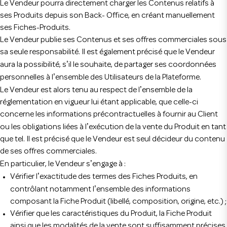
Le Vendeur pourra directement charger les Contenus relatifs à
ses Produits depuis son Back- Office, en créant manuellement
ses Fiches-Produits.
Le Vendeur publie ses Contenus et ses offres commerciales sous
sa seule responsabilité. Il est également précisé que le Vendeur
’
aura la possibilité, s
il le souhaite, de partager ses coordonnées
’
personnelles à l
ensemble des Utilisateurs de la Plateforme.
’
Le Vendeur est alors tenu au respect de l
ensemble de la
réglementation en vigueur lui étant applicable, que celle-ci
concerne les informations précontractuelles à fournir au Client
’
ou les obligations liées à l
exécution de la vente du Produit en tant
que tel. Il est précisé que le Vendeur est seul décideur du contenu
de ses offres commerciales.
’
En particulier, le Vendeur s
engage à :
’
Vérifier l
exactitude des termes des Fiches Produits, en
’
contrôlant notamment l
ensemble des informations
composant la Fiche Produit (libellé, composition, origine, etc.) ;
Vérifier que les caractéristiques du Produit, la Fiche Produit
ainsi que les modalités de la vente sont suffisamment précises