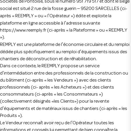
Sociétés de Pontoise, sous le numéro 951 719 517 et dont le siège
–
social est situé 2 rue de la fosse guerin
95200 SARCELLES (ci-
’
après « REEMPLY » ou « l
Opérateur ») édite et exploite la
’
plateforme en ligne accessible à l
adresse suivante
https://www.reemply.fr (ci-après « la Plateforme » ou « REEMPLY
»).
’
REMPLY est une plateforme de l
économie circulaire et du remploi
’
dédiée plus spécifiquement au remploi d
équipements issus des
chantiers de déconstruction et de réhabilitation.
Dans ce contexte, le REEMPLY propose un service
’
d
intermédiation entre des professionnels de la construction ou
du bâtiment (ci-après « les Vendeurs ») avec des clients
professionnels (ci- après « les Acheteurs ») et des clients
consommateurs (ci-après « les Consommateurs »)
(collectivement désignés «les Clients») pour la revente
’
d
équipements et de matériaux issus de chantiers (ci-après « les
Produits »).
’
Le Vendeur reconnaît avoir reçu de l
Opérateur toutes les
informations et conseils lui permettant de bien connaître la